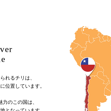
ver
le
知られるチリは、
部に位置しています。
魅力のこの国は、
光地となっています。