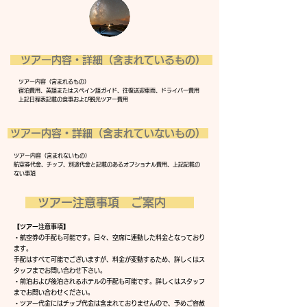
ツアー内容・詳細（含まれているもの）
ツアー内容（含まれるもの）
宿泊費用、英語またはスペイン語ガイド、往復送迎車両、ドライバー費用
上記日程表記載の食事および観光ツアー費用
ツアー内容・詳細（含まれていないもの）
​ツアー内容（含まれないもの）
航空券代金、チップ、別途代金と記載のあるオプショナル費用、上記記載の
ない事項
ツアー注意事項 ご案内
​【
ツアー注意事項】
・航空券の手配も可能です。日々、空席に連動した料金となっており
ます。
手配はすべて可能でございますが、料金が変動するため、詳しくはス
タッフまでお問い合わせ下さい。
・前泊および後泊されるホテルの手配も可能です。詳しくはスタッフ
までお問い合わせください。
・ツアー代金にはチップ代金は含まれておりませんので、予めご容赦