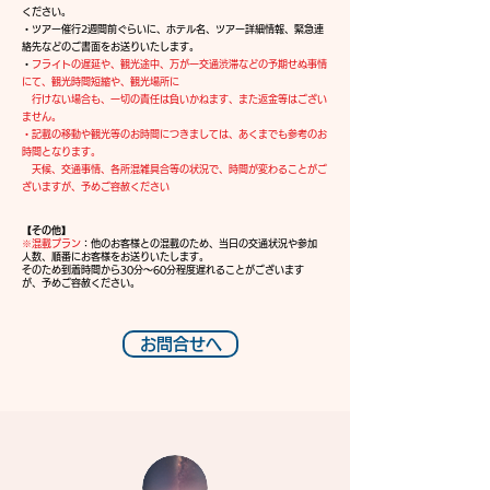
ください。
・ツアー催行2週間前ぐらいに、ホテル名、ツアー詳細情報、緊急連
絡先などのご書面をお送りいたします。
・
フライトの遅延や、観光途中、万が一交通渋滞などの予期せぬ事情
にて、観光時間短縮や、観光場所に
行けない場合も、一切の責任は負いかねます、また返金等はござい
ません。
​
記載の移動や観光等のお時間につきましては、あくまでも参考のお
時間となります。
天候、交通事情、各所混雑具合等の状況で、時間が変わることがご
ざいますが、予めご容赦ください
【その他】
※混載プラン
：他のお客様との混載のため、当日の交通状況や参加
人数、順番にお客様をお送りいたします。
そのため到着時間から30分～60分程度遅れることがございます
が、予めご容赦ください。
お問合せへ