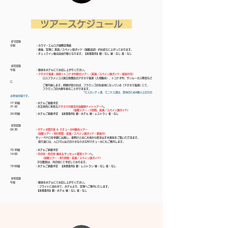
​ ツアースケジュール
【1日目】
夕刻 ：カラマ・エルロア国際空港着
：着後、空港に 英語／スペイン語ガイド（混載送迎）がお迎えに上がっております。
：チェックイン後は自由行動となります。【食事条件】朝：なし 昼：なし 夜：なし
【2日目】
午前 ：朝食をホテルにてお召し上がりください。
：
アタカマ塩湖・高原＋トコナオ村終日ツアー（英語／スペイン語ガイド・昼食付き）
ロスフラメンコス国立保護区のアタカマ塩湖（入場観光）、トコナオ村、サンルーカス教会など
に
ご案内致します。
時期が良ければ、フラミンゴの生息地になっている「アタカマ塩湖」にて、
フラミンゴの大群を見ることができます。
*ミスカンティ湖、ミニケス湖は、高地のため8歳以上の方の
み参加可能です。
17:30頃 ：ホテルご到着予定
21:45 ：天文学的に有名な
アタカマの星空天体観測ナイトツアー
へ。
(混載ツアー・2時間、
英語／スペイン語ガイド
）
24:00頃 ：ホテルご到着予定 【食事条件】朝：ホテル 昼：レストラン 夜：なし
【3日目】
04:30 ：
タティオ間欠泉 & マチューカ村観光ツアー
（混載ツアー・約6時間・
英語／スペイン語ガイド
・朝食付）
サン・ペドロを早朝に出発し、夜明けと共に大地から吹き出す水蒸気をご覧いただきます。
帰り道には、人口10人ほどの小さな小さな村マチューカにもご案内します。
10:30頃 ：ホテルご到着予定
14:00 ：
月の谷・死の谷 観光＆サンセット鑑賞ツアー
へ。
（混載ツアー・約5時間・
英語／スペイン語ガイド
）
夕日鑑賞は、月の谷にて予定しております。
19:00頃 ：ホテルご到着予定 【食事条件】朝：レストラン 昼：なし 夜：なし
【4日目】
午前 ：朝食をホテルにてお召し上がりください。
：フライトにあわせて、ホテルより、空港へご案内いたします。
【食事条件】朝：ホテル 昼：なし 夜：なし