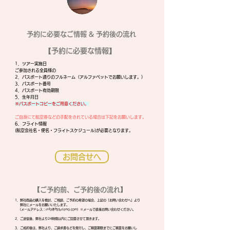
​予約に必要なご情報 & 予約後の流れ
【予約に必要な情報】
1．ツアー実施日
ご参加される全員様の
2．パスポート通りのフルネーム（アルファベットでお願いします。）
3．パスポート番号
4．パスポート有効期限
5．生年月日
※パスポートコピーをご用意ください。
ご自身にて航空券などの手配をされている場合は下記をお願いします。
6．フライト情報
(航空会社名・便名・フライトスケジュール)が必要となります。
お問合せへ
【ご予約前、ご予約後の流れ】
1．弊社商品の購入を検討、ご相談、ご予約の希望の場合、上記の「お問い合わせへ」より
弊社にメールをお願いいたします。
（メールアドレス：
info@ftsturismo.com
）※メールで直接お問い合わせください。
2．ご送信後、弊社より24時間以内にご回答させて頂きます。
3．ご成約後は、弊社より、ご請求書などを発行し、ご精算期限までにご精算をお願いし