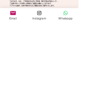
ております。なお、ご予約後3日以内に予約金（旅行代金の内金として）、
ご出発45日～1カ月前には残金のご精算をお願いしております。
※ブラジル国内、日本や海外からのご精算方法をご案内いたします。
4．精算完了後、催行日の2週間前までに、ツアーのご詳細情報、緊急連絡先、バウチャー類、
現地での持ち物とチェックリストなどをメールにて送信いたします。
5．ご出発前までは、ご不明な点等ございましたらお気軽にお申し付けください。
Email
Instagram
Whatsapp
＊＊このような流れにて、ご参加頂く予定でございます。＊＊
​キャンセルチャージ・変更規定（お取消規定）
【取消規定】
お取消の際は、参加日前日から起算し
60日前の現地時間 16:59:59までおひとり様あたりUSD200のチャージ
59日前の現地時間 17:00 ～ 45日前の現地時間 16:59まで、総額の30%
45日前の現地時間 17:00 ～ 31日前の現地時間 16:59まで、総額の50%
31日前の現地時間 17:00以降は 総額の100%となります。ご留意ください。
【​変更規定】
ご変更の際は、参加日前日から起算し
60日前の現地時間 16:59:59まで無料
59日前の現地時間 17:00 ～ 45日前の現地時間 16:59まで、総額の30%
45日前の現地時間 17:00 ～ 31日前の現地時間 16:59まで、総額の50%
31日前の現地時間 17:00以降は 総額の100%となります。ご留意ください。