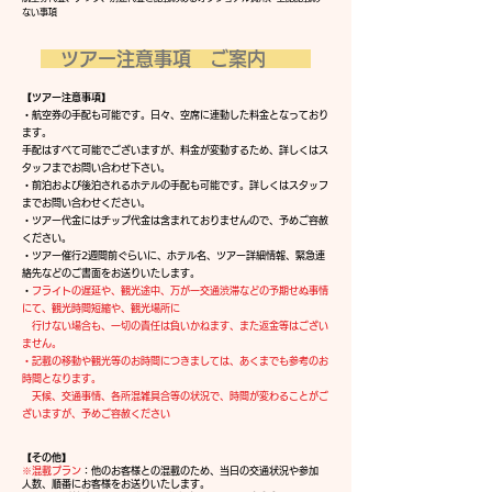
ない事項
ツアー注意事項 ご案内
​【
ツアー注意事項】
・航空券の手配も可能です。日々、空席に連動した料金となっており
ます。
手配はすべて可能でございますが、料金が変動するため、詳しくはス
タッフまでお問い合わせ下さい。
・前泊および後泊されるホテルの手配も可能です。詳しくはスタッフ
までお問い合わせください。
・ツアー代金にはチップ代金は含まれておりませんので、予めご容赦
ください。
・ツアー催行2週間前ぐらいに、ホテル名、ツアー詳細情報、緊急連
絡先などのご書面をお送りいたします。
・
フライトの遅延や、観光途中、万が一交通渋滞などの予期せぬ事情
にて、観光時間短縮や、観光場所に
行けない場合も、一切の責任は負いかねます、また返金等はござい
ません。
​
記載の移動や観光等のお時間につきましては、あくまでも参考のお
時間となります。
天候、交通事情、各所混雑具合等の状況で、時間が変わることがご
ざいますが、予めご容赦ください
【その他】
※混載プラン
：他のお客様との混載のため、当日の交通状況や参加
人数、順番にお客様をお送りいたします。