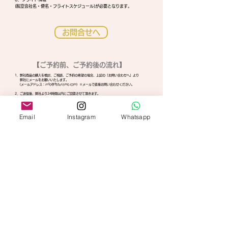
(航空会社名・便名・フライトスケジュール)が必要となります。
お問合せへ
【ご予約前、ご予約後の流れ】
1．弊社商品の購入を検討、ご相談、ご予約の希望の場合、上記の「お問い合わせへ」より
弊社にメールをお願いいたします。
（メールアドレス：
info@ftsturismo.com
）※メールで直接お問い合わせください。
2．ご送信後、弊社より24時間以内にご回答させて頂きます。
3．ご成約後は、弊社より、ご請求書などを発行し、ご精算期限までにご精算をお願いし
ております。なお、ご予約後3日以内に予約金（旅行代金の内金として）、
ご出発45日～1カ月前には残金のご精算をお願いしております。
Email
Instagram
Whatsapp
※ブラジル国内、日本や海外からのご精算方法をご案内いたします。
4．精算完了後、催行日の2週間前までに、ツアーのご詳細情報、緊急連絡先、バウチャー類、
現地での持ち物とチェックリストなどをメールにて送信いたします。
5．ご出発前までは、ご不明な点等ございましたらお気軽にお申し付けください。
＊＊このような流れにて、ご参加頂く予定でございます。＊＊