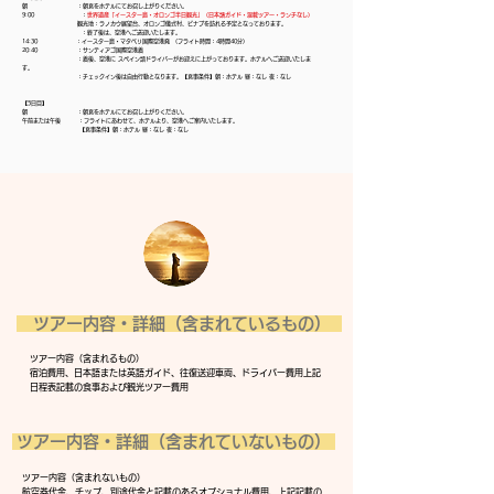
朝 ：朝食をホテルにてお召し上がりください。
9:00 ：
世界遺産「イースター島・オロンゴ半日観光」（日本語ガイド・混載ツアー・ランチなし）
観光地：ラノカウ展望台、オロンゴ儀式村、ビナプを訪れる予定となっております。
：終了後は、空港へご送迎いたします。
14:30 ：イースター島・マタベリ国際空港発
(フライト時間：4時間40分)
20:40
：サンティアゴ国際空港着
：着後、空港に スペイン語ドライバーがお迎えに上がっております。ホテルへご送迎いたしま
す。
：チェックイン後は自由行動となります。【食事条件】朝：ホテル 昼：なし 夜：なし
【5日目】
朝 ：朝食をホテルにてお召し上がりください。
午前または午後 ：フライトにあわせて、ホテルより、空港へご案内いたします。
【食事条件】朝：ホテル 昼：なし 夜：なし
ツアー内容・詳細（含まれているもの）
ツアー内容（含まれるもの）
宿泊費用、日本語または英語ガイド、往復送迎車両、ドライバー費用上記
日程表記載の食事および観光ツアー費用
ツアー内容・詳細（含まれていないもの）
​ツアー内容（含まれないもの）
航空券代金、チップ、別途代金と記載のあるオプショナル費用、上記記載の