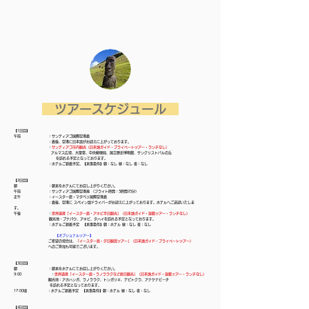
​ ツアースケジュール
【1日目】
午前 ：サンティアゴ国際空港着
：着後、空港に日本語がお迎えに上がっております。
：
サンティアゴ市内観光
（日本語ガイド・プライベートツアー・ランチなし）
アルマス広場、大聖堂、中央郵便局、国立歴史博物館、サンクリストバルの丘
を訪れる予定となっております。
：ホテルご到着予定。【食事条件】朝：なし 昼：なし 夜：なし
【2日目】
朝 ：朝食をホテルにてお召し上がりください。
午前 ：サンティアゴ国際空港発 (フライト時間：5時間25分)
正午
：イースター島・マタベリ国際空港着
：着後、空港に スペイン語ドライバーがお迎えに上がっております。ホテルへご送迎いたしま
す。
午後 ：
世界遺産「イースター島・アキビ半日観光」（日本語ガイド・混載ツアー・ランチなし）
観光地：プナパウ、アキビ、タハイを訪れる予定となっております。
：ホテルご到着予定 【食事条件】朝：ホテル 昼：なし 夜：なし
【オプショナルツアー】
ご希望の場合は、
「イースター島・夕日観賞ツアー」（日本語ガイド・プライベートツアー）
へのご参加も可能でございます。
【3日目】
朝 ：朝食をホテルにてお召し上がりください。
9:00 ：
世界遺産「イースター島・ラノララクなど終日観光」（日本語ガイド・混載ツアー・ランチなし）
観光地：アカハンガ、ラノララク、トンガリキ、テピトクラ、アナケナビーチ
を訪れる予定となっております。
17:00頃 ：ホテルご到着予定 【食事条件】朝：ホテル 昼：なし 夜：なし
【4日目】