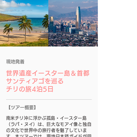
​現地発着
世界遺産イースター島＆首都
サンティアゴ
を巡る
チリの旅4泊5日
【ツアー概要】
​南米チリ沖に浮かぶ孤島・イースター島
（ラパ・ヌイ）は、巨大なモアイ像と独自
の文化で世界中の旅行者を魅了していま
す。
本ツアーでは、現地日本語ガイドが同