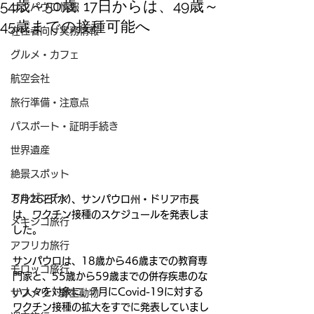
54歳～50歳, 17日からは、49歳～
サンパウロ情報
45歳までの接種可能へ
在住者向け実務情報
グルメ・カフェ
航空会社
旅行準備・注意点
パスポート・証明手続き
世界遺産
絶景スポット
アルゼンチン
5月26日(水)、サンパウロ州・ドリア市長
は、ワクチン接種のスケジュールを発表しま
メキシコ旅行
した。
アフリカ旅行
サンパウロは、18歳から46歳までの教育専
モロッコ旅行
門家と、55歳から59歳までの併存疾患のな
い人々を対象に、7月にCovid-19に対する
サファリ・野生動物
ワクチン接種の拡大をすでに発表していまし