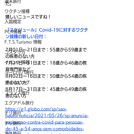
週末旅行
た。
ワクチン接種
嬉しいニュースですね！
入国規定
「スケジュール」Covid-19に対するワクチ
PCR情報
ン接種の新しい日付：
F.T.S.Turismo 情報
7月01日～21日まで：55歳から59歳まで
コスタリカ
の疾患のない方
イベント情報
7月21日～31日まで：18歳から46歳の教
育専門家など
ヨーロッパ旅行
8月02日～16日まで：50歳から54歳の疾
患のない方
ショッピング
8月17日～31日まで：45歳から49歳の疾
フランス旅行
患のない方
エクアドル旅行
https://g1.globo.com/sp/sao-
チリ旅行
paulo/noticia/2021/05/26/sp-anuncia-
vacinacao-contra-covid-para-pessoas-
チリ旅行
de-45-a-54-anos-sem-comorbidades-
海外旅行