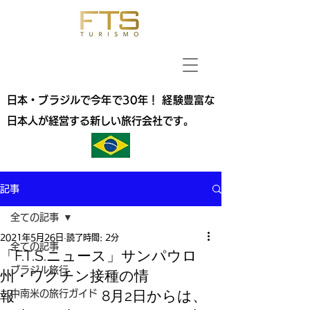
日本・ブラジルで今年で30年！ 経験豊富な
日本人が経営する新しい旅行会社です。
記事
全ての記事
2021年5月26日
読了時間: 2分
全ての記事
「F.T.S.ニュース」サンパウロ
ブラジル旅行
州・ワクチン接種の情
報 8月2日からは、
中南米の旅行ガイド