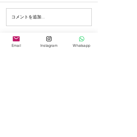
「F.T.S.ニュース」３月１
「FTSニュース
コメントを追加…
日より、日本入国の水際
マナウスなど、
対策が緩和！自主隔離な
て日本入国後の
ど大きく緩和します！
強制隔離が本日
Email
Instagram
Whatsapp
り指定解除
ブログ購読フォーム
週2回（火・金）更新！
旅好きのあなたに、役立つ観光情
報をメールでお届けします。
メールアドレス
*
購読する