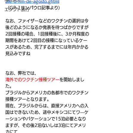
ate-o-fim-de-agosto.ghtml
（GP-1サンパウロ記事より）
エジプト旅行
なお、ファイザーなどのワクチンの選択は今
後どのようになるか発表を待つばかりですが
2回接種の場合、1回接種後に、3か月程度の
期間をあけて2回目の接種になっているケー
スがあるため、完了するまでには年内かかる
見込みですね
なお、弊社では、
海外でのワクチン接種ツアー
を開始しまし
た。
ブラジルからアメリカの各都市でのワクチン
接種ツアーとなります。
現在、ブラジルからは、直接アメリカへの入
国はできないため、途中メキシコにてワ―ケ
ーションやバケーションで15泊必要となり
ますが、その後2泊ないしは3泊にてアメリ
カにて