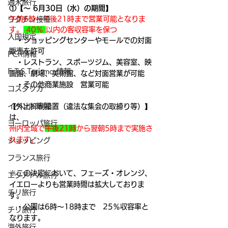
週末旅行
①【～ 6月30日（水）の期間】　
午前6時～午後21時まで営業可能となりま
ワクチン接種
す。
 40％ 
以内の客収容率を保つ
入国規定
　・ショッピングセンターやモールでの対面
販売を許可
PCR情報
　・レストラン、スポーツジム、美容室、映
F.T.S.Turismo 情報
画館、劇場、美術館、など対面営業が可能
　・その他商業施設　営業可能
コスタリカ
イベント情報
【外出抑制措置（違法な集会の取締り等）】
は、
ヨーロッパ旅行
州内全域で
午後21時
から翌朝5時まで実施さ
れます。
ショッピング
フランス旅行
※この決定において、フェーズ・オレンジ、
エクアドル旅行
イエローよりも営業時間は拡大しておりま
チリ旅行
す。
　・公園は6時～18時まで　25％収容率と
チリ旅行
なります。
海外旅行