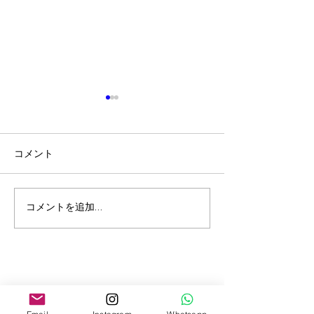
コメント
【エジプト旅行】2026年
【ブラジル・ア
コメントを追加…
8月よりカイロ国際空港の
行】豪華アマゾ
到着ビザ取得方法が変更
ズで巡る世界最
｜QRコード方式へ
雨林｜グランド
エクスペディシ
ブログ購読フォーム