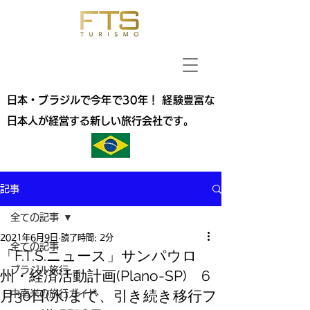
日本・ブラジルで今年で30年！ 経験豊富な
日本人が経営する新しい旅行会社です。
記事
全ての記事
2021年6月9日
読了時間: 2分
全ての記事
「F.T.S.ニュース」サンパウロ
ブラジル旅行
州・経済活動計画(Plano-SP) 6
月30日(水)まで、引き続き移行フ
中南米の旅行ガイド