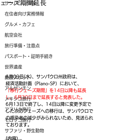
ェーズ期間延長
サンパウロ情報
在住者向け実務情報
グルメ・カフェ
航空会社
旅行準備・注意点
パスポート・証明手続き
世界遺産
6月09日(水)、サンパウロ州政府は、
絶景スポット
経済活動計画（Plano-SP）において、
アルゼンチン
「移行フェーズ期間」を14日以降も延長
し、6月30日まで延長すると発表した。
メキシコ旅行
6月13日で終了し、14日以降に変更予定で
アフリカ旅行
した次のフェーズへの移行は、サンパウロで
の感染者の減少がみられないため、見送られ
モロッコ旅行
ております。
サファリ・野生動物
(内容）