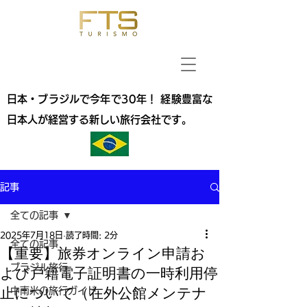
日本・ブラジルで今年で30年！ 経験豊富な
日本人が経営する新しい旅行会社です。
記事
全ての記事
2025年7月18日
読了時間: 2分
全ての記事
【重要】旅券オンライン申請お
ブラジル旅行
よび戸籍電子証明書の一時利用停
止について（在外公館メンテナ
中南米の旅行ガイド