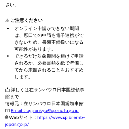
さい。
⚠️ 
ご注意ください
オンライン申請ができない期間
は、窓口での申請も電子連携がで
きないため、書類不備扱いになる
可能性があります。
できるだけ対象期間を避けて申請
されるか、必要書類を紙で準備し
てから来館されることをおすすめ
します。
📩 詳しくは在サンパウロ日本国総領事
館まで
情報元：在サンパウロ日本国総領事館
📧 
Email：cgjsenkyo@sp.mofa.go.jp
🌐 Webサイト：
https://www.sp.br.emb-
japan.go.jp/