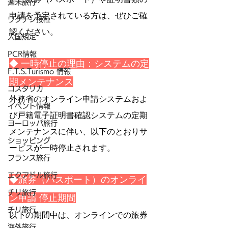
週末旅行
申請を予定されている方は、ぜひご確
ワクチン接種
認ください。
入国規定
PCR情報
◆ 一時停止の理由：システムの定
F.T.S.Turismo 情報
期メンテナンス
コスタリカ
外務省のオンライン申請システムおよ
イベント情報
び戸籍電子証明書確認システムの定期
ヨーロッパ旅行
メンテナンスに伴い、以下のとおりサ
ショッピング
ービスが一時停止されます。
フランス旅行
エクアドル旅行
◆旅券（パスポート）のオンライ
チリ旅行
ン申請 停止期間
チリ旅行
以下の期間中は、オンラインでの旅券
海外旅行