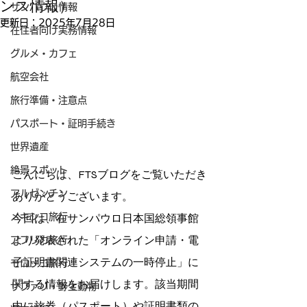
ンス情報）
サンパウロ情報
更新日：
2025年7月28日
在住者向け実務情報
グルメ・カフェ
航空会社
旅行準備・注意点
パスポート・証明手続き
世界遺産
絶景スポット
こんにちは、FTSブログをご覧いただき
アルゼンチン
ありがとうございます。
メキシコ旅行
今回は、在サンパウロ日本国総領事館
より発表された「オンライン申請・電
アフリカ旅行
子証明書関連システムの一時停止」に
モロッコ旅行
関する情報をお届けします。該当期間
サファリ・野生動物
中に旅券（パスポート）や証明書類の