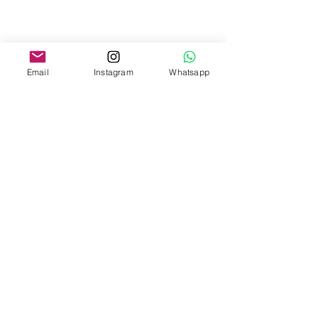
Email
Instagram
Whatsapp
コメント
【必見】EU渡航前に知っ
【注意喚起】ブ
コメントを追加…
ておきたい！非EU国籍者
メタノール混入
の新出入国管理システム
中毒が拡大！出
EESとETIAS【指紋登録・
蒸留酒は飲まな
オンライン認証必須】