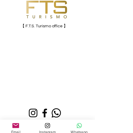
【 F.T.S. Turismo office ​】
F.T.S. Turismo Ltda. (For Team‘ S Turismo
Ltda.)
Email
Instagram
Whatsapp