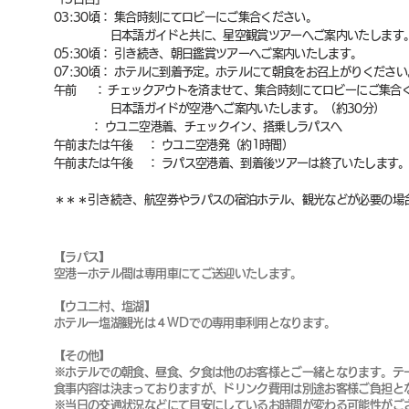
03:30頃： 集合時刻にてロビーにご集合ください。
日本語ガイドと共に、星空観賞ツアーへご案内いたします
05:30頃： 引き続き、朝日鑑賞ツアーへご案内いたします。
07:30頃： ホテルに到着予定。ホテルにて朝食をお召上がりください
午前 ： チェックアウトを済ませて、集合時刻にてロビーにご集合
日本語ガイドが空港へご案内いたします。（約30分）
： ウユニ空港着、チェックイン、搭乗しラパスへ
午前または午後 ： ウユニ空港発（約1時間）
午前または午後 ： ラパス空港着、到着後ツアーは終了いたします
＊＊＊引き続き、航空券やラパスの宿泊ホテル、観光などが必要の
【ラパス】
空港ーホテル間は専用車にてご送迎いたします。
【ウユニ村、塩湖】
ホテルー塩湖観光は４ＷＤでの専用車利用となります。
【その他】
※ホテルでの朝食、昼食、夕食は他のお客様とご一緒となります。テ
食事内容は決まっておりますが、ドリンク費用は別途お客様ご負担
※当日の交通状況などにて目安にしているお時間が変わる可能性がご