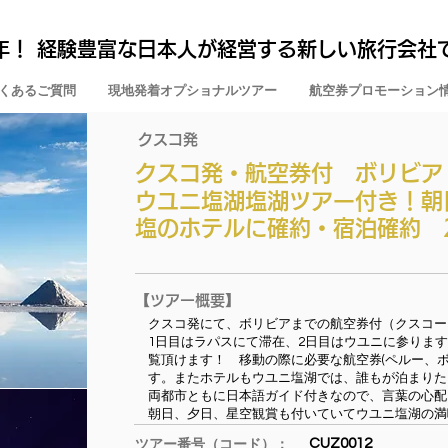
年！ 経験豊富な日本人が経営する新しい旅行会社
くあるご質問
現地発着オプショナルツアー
航空券プロモーション
クスコ発
クスコ発・航空券付 ボリビア
ウユニ塩湖塩湖ツアー付き！朝
塩のホテルに確約・宿泊確約 
【ツアー概要】
クスコ発にて、ボリビアまでの航空券付（クスコー
1日目はラパスにて滞在、2日目はウユニに参ります
覧頂けます！ 移動の際に必要な航空券(ペルー、
す。またホテルもウユニ塩湖では、誰もが泊まりた
両都市ともに日本語ガイド付きなので、言葉の心
朝日、夕日、星空観賞も付いていてウユニ塩湖の満
CUZ0012
ツアー番号（コード）：