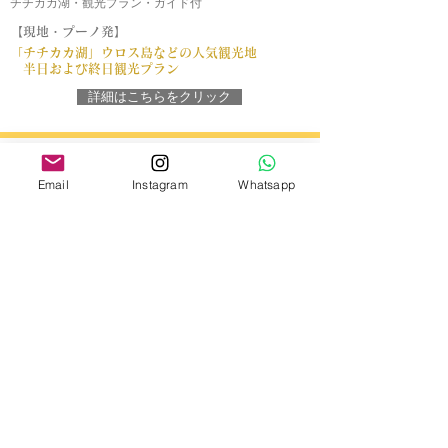
チチカカ湖・観光プラン・ガイド付
【現地・プーノ発】
「チチカカ湖」ウロス島などの人気観光地
​
半日および終日観光プラン
詳細はこちらをクリック
Email
Instagram
Whatsapp
【 F.T.S. Turismo office ​】