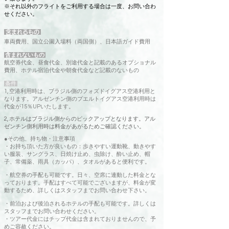
※それ以外のフライトをご利用する場合は一度、お問い合わ
せください。
含まれるもの
車両費用、国立公園入場料（両国側）、日本語ガイド費用
含まれないもの
航空券代金、昼食代金、別途代金と記載のあるオプショナル
費用、ホテル宿泊代金や朝食代金など記載のないもの
条件
1, 空港利用時は、ブラジル側のフォズドイグアス空港利用と
なります。アルゼンチン側のプエルトイグアス空港利用時は
代金が15％UPいたします。
2, ホテルはブラジル側からのピックアップとなります。アル
ゼンチン側利用時は料金があがるためご確認ください。
●その他、持ち物・注意事項
・お持ち頂いた方が良いもの：歩きやすい運動靴、動きやす
い服装、サングラス、日焼け止め、虫除け、酔い止め、帽
子、常備薬、雨具（カッパ）、タオルがあると便利です。
・航空券の手配も可能です。日々、空席に連動した料金とな
っております。手配はすべて可能でございますが、料金が変
動するため、詳しくはスタッフまでお問い合わせ下さい。
・前泊および後泊されるホテルの手配も可能です。詳しくは
スタッフまでお問い合わせください。
・ツアー代金にはチップ代金は含まれておりませんので、予
めご容赦ください。