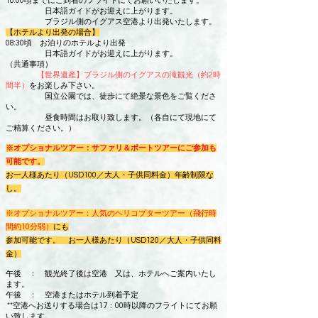
10:00頃までにご到着のフライトにてお願いいたします。
日本語ガイドがお迎えに上がります。
ブラジル側のイグアス空港より出発いたします。
【ホテルより出発の場合】
08:30頃 お
泊りのホテルより出発
日本語ガイドがお迎えに上がります。
​（共通事項）
【世界遺産】ブラジル側のイグアスの滝観光（約2時
間半）
をお楽しみ下さい。
国立公園では、徒歩にて絶景な景色をご覧くださ
い。
昼食時間はお取り致します。（各自にて現地にて
ご精算ください。）
※オプショナルツアー：サファリ＆ボートツアーにご参加も
可能です。
お一人様あたり（USD100／大人・子供同料金）年齢制限な
し。
※オプショナルツアー：人気のヘリコプターツアー（飛行時
間約10分弱）
にも
​参加可能です。 お一人様あたり（USD120／大人・子供同料
金）
午後 ： 観光終了後は空港 又は、ホテルへご案内いたし
ます。
午後 ： 空港またはホテル到着予定
**空港へお送りする場合は17：00時以降のフライトにてお願
い致します。