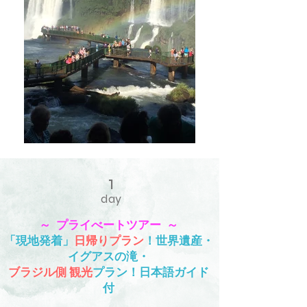
1
day
～ プライべートツアー ～
「現地発着」
日帰りプラン
！世界遺産・
イグアスの滝・
ブラジル側 観光
プラン！日本語ガイド
付