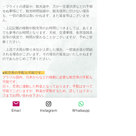
・フライトの遅延や、観光途中、万が一交通渋滞などの予期
せぬ事情にて、観光時間短縮や、観光場所に行けない場合
も、一切の責任は負いかねます、また返金等はございませ
ん。
​・
上記記載の移動や観光等のお時間につきましては、あくま
でも参考のお時間となります。天候、交通事情、各所混雑具
合等の状況で、時間が変わることがございますが、予めご容
赦ください。
・上流で大雨が降り水位が上昇した場合、一部遊歩道が閉鎖
される場合がございます。その場合の返金はいたしかねます
のであらかじめご了承ください。
●航空券の手配も可能です。
ブラジル国内、日本からなどの移動に必要な航空券の手配も
可能です。
日々、空席に連動した料金となっております。手配はすべて
可能でございますが、料金が変動するため、詳しくはスタッ
フまでお問い合わせ下さい。
●前泊および後泊されるホテルの手配も可能です。
詳しくはスタッフまでお問い合わせください。
Email
Instagram
Whatsapp
●ご予約時に必要な情報
1、ツアー実施日
・ご参加される全員様の
2、パスポート通りのフルネーム（アルファベットでお願いし