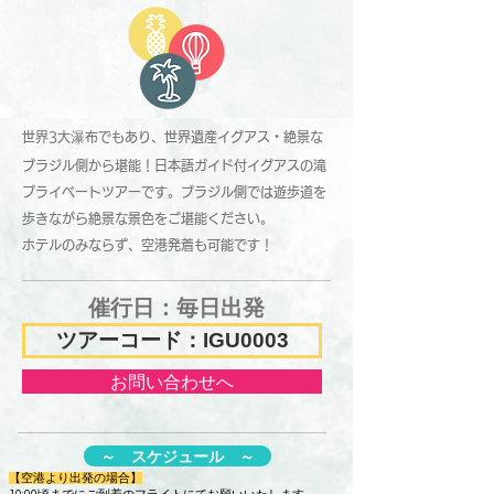
世界3大
瀑
布でもあり、世界遺産イグアス・絶景な
ブラジル側から堪能！日本語ガイド付イグアスの滝
プライベートツアーです。ブラジル側では遊歩道を
歩きながら絶景な景色をご
堪能ください。
ホテルのみならず、空港発着も可能です！
催行日：​毎日出発
ツアーコード：IGU0003
お問い合わせへ
～ スケジュール ～
【空港より出発の場合】