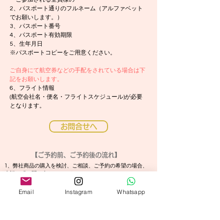
2、パスポート通りのフルネーム（アルファベット
でお願いします。）
3、パスポート番号
4、パスポート有効期限
5、生年月日
※パスポートコピーをご用意ください。
ご自身にて航空券などの手配をされている場合は下
記をお願いします。
6、フライト情報
(航空会社名・便名・フライトスケジュール)が必要
となります。
お問合せへ
【ご予約前、ご予約後の流れ】
1、弊社商品の購入を検討、ご相談、ご予約の希望の場合、
上記の「お問い合わせへ」より
弊社にメールをお願いいたします。
（メールアドレス：
info@ftsturismo.com
）※メールで直接
Email
Instagram
Whatsapp
お問い合わせください。
2、ご送信後、弊社より24時間以内にご回答させて頂きま