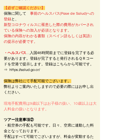
【必ずご確認ください】
保険に関して
事前のヘルスパス(Pase de Salud)への
登録
と、
新型コロナウィルスに罹患した際の費用がカバーされ
ている保険への加入が必須となります。
保険の内容がわかる書類（スペイン語もしくは英語）
の提示が必要です。
・ヘルスパス
…入国48時間前までに登録を完了する必
要があります。登録が完了すると発行されるＱＲコー
ドを空港で提示します。登録はこちらから可能です。
⇒
https://salud.go.cr/
保険は弊社にて手配可能でございます。
弊社よりご案内いたしますので必要の際にはお申し出
ください。
現地手配費用は9歳以下はお子様の扱い、10歳以上は大
人料金の扱いとなります。
ツアー注意事項②
・航空券の手配も可能です。日々、空席に連動した料
金となっております。
手配はすべて可能でございますが、料金が変動するた