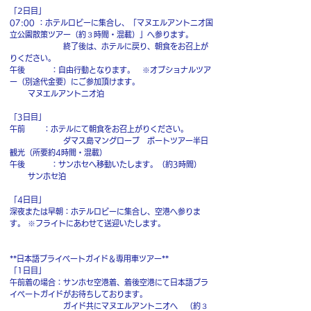
「2日目」
07:00 ：ホテルロビーに集合し、「マヌエルアントニオ国
立公園散策ツアー（約３時間・混載）」へ参ります。
終了後は、ホテルに戻り、朝食をお召上が
りください。
午後 ：自由行動となります。 ※オプショナルツア
ー（別途代金要）にご参加頂けます。
マヌエルアントニオ泊
「3日目」
午前 ：ホテルにて朝食をお召上がりください。
ダマス島マングローブ ボートツアー半日
観光（所要約4時間・混載）
午後 ：サンホセへ移動いたします。（約3時間）
サンホセ泊
「4日目」
深夜または早朝：ホテルロビーに集合し、空港へ参りま
す。 ※フライトにあわせて送迎いたします。
**日本語プライベートガイド＆専用車ツアー**
「1日目」
午前着の場合：サンホセ空港着、着後空港にて日本語プラ
イベートガイドがお待ちしております。
ガイド共にマヌエルアントニオへ （約３