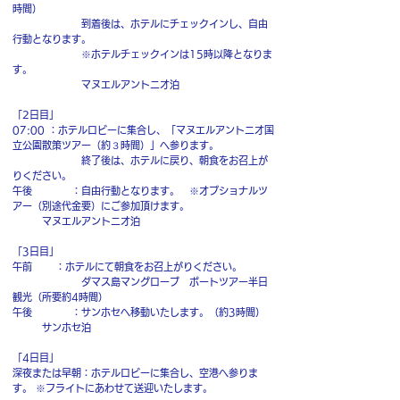
時間）
到着後は、ホテルにチェックインし、自由
行動となります。
※ホテルチェックインは15時以降となりま
す。
マヌエルアントニオ泊
「2日目」
07:00 ：ホテルロビーに集合し、「マヌエルアントニオ国
立公園散策ツアー（約３時間）」へ参ります。
終了後は、ホテルに戻り、朝食をお召上が
りください。
午後 ：自由行動となります。 ※オプショナルツ
アー（別途代金要）にご参加頂けます。
マヌエルアントニオ泊
「3日目」
午前 ：ホテルにて朝食をお召上がりください。
ダマス島マングローブ ボートツアー半日
観光（所要約4時間）
午後 ：サンホセへ移動いたします。（約3時間）
サンホセ泊
「4日目」
深夜または早朝：ホテルロビーに集合し、空港へ参りま
す。 ※フライトにあわせて送迎いたします。