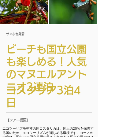
サンホセ発着
ビーチも国立公園
も楽しめる！人気
のマヌエルアント
ニオ3連泊​
コスタリア3泊4
日
【ツアー概要】
エコツーリズモ発祥の国コスタリカは、国土の25％を保護す
る国のため、エコツーリズムが楽しめる環境です。コースの