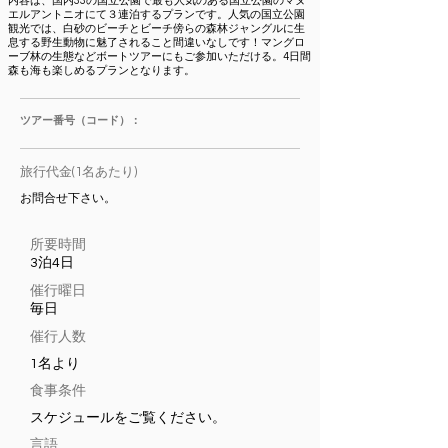
内容は、国内33の国立公園で最も人気のある国立公園のマヌ
エルアントニオにて３連泊するプランです。人気の国立公園
観光では、白砂のビーチとビーチ傍らの森林ジャングルに生
息する野生動物に魅了されること間違いなしです！マングロ
ーブ林の生態などボートツアーにもご参加いただける。4日間
森も海も楽しめるプランとなります。
ツアー番号（コード）：
旅行代金(1名あたり)
お問合せ下さい。
所要​時間
3泊4日
​催行曜日
毎日
催行人数
1名より
食事条件
スケジュールをご覧ください。
言語