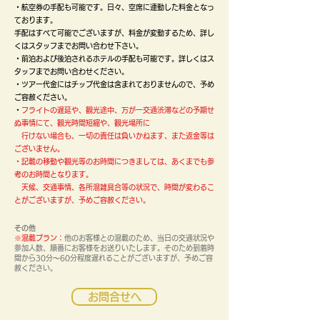
・航空券の手配も可能です。日々、空席に連動した料金となっ
ております。
手配はすべて可能でございますが、料金が変動するため、詳し
くはスタッフまでお問い合わせ下さい。
・前泊および後泊されるホテルの手配も可能です。詳しくはス
タッフまでお問い合わせください。
・ツアー代金にはチップ代金は含まれておりませんので、予め
ご容赦ください。
・
フライトの遅延や、観光途中、万が一交通渋滞などの予期せ
ぬ事情にて、観光時間短縮や、観光場所に
行けない場合も、一切の責任は負いかねます、また返金等は
ございません。
​・記載の移動や観光等のお時間につきましては、あくまでも参
考のお時間となります。
天候、交通事情、各所混雑具合等の状況で、時間が変わるこ
とがございますが、予めご容赦ください。
その他
※混載プラン：
他のお客様との混載のため、当日の交通状況や
参加人数、順番にお客様をお送りいたします。そのため到着時
間から30分～60分程度遅れることがございますが、予めご容
赦ください。
お問合せへ