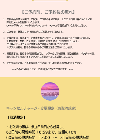
【ご予約前、ご予約後の流れ】
1、弊社商品の購入を検討、ご相談、ご予約の希望の場合、上記の「お問い合わせへ」より
弊社にメールをお願いいたします。
（メールアドレス：
info@ftsturismo.com
）※メールで直接お問い合わせください。
2、ご送信後、弊社より24時間以内にご回答させて頂きます。
3、ご成約後は、弊社より、ご請求書などを発行し、ご精算期限までにご精算をお願いし
ております。なお、ご予約後3日以内に予約金（旅行代金の内金として）、
ご出発45日～1カ月前には残金のご精算をお願いしております。
※ブラジル国内、日本や海外からのご精算方法をご案内いたします。
4、精算完了後、催行日の2週間前までに、ツアーのご詳細情報、緊急連絡先、バウチャー類、
現地での持ち物とチェックリストなどをメールにて送信いたします。
5、ご出発前までは、ご不明な点等ございましたらお気軽にお申し付けください。
＊＊このような流れにて、ご参加頂く予定でございます。＊＊
​キャンセルチャージ・変更規定（お取消規定）
【取消規定】
・お取消の際は、参加日前日から起算し、
60日前の現地時間 16:59まで、総額の10%
60日前の現地時間 17:00 ～ 31日前の現地時間