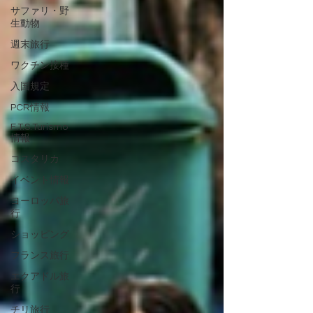
サファリ・野
生動物
週末旅行
ワクチン接種
入国規定
PCR情報
F.T.S.Turismo
情報
コスタリカ
イベント情報
ヨーロッパ旅
行
ショッピング
フランス旅行
エクアドル旅
行
チリ旅行