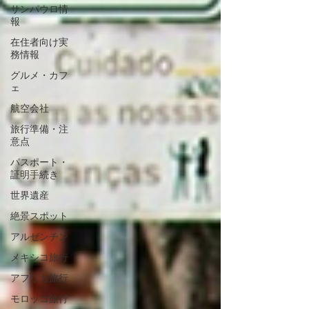
サンパウロ情
報
在住者向け実
務情報
グルメ・カフ
ェ
航空会社
旅行準備・注
意点
パスポート・
証明手続き
世界遺産
絶景スポット
アルゼンチン
メキシコ旅行
アフリカ旅行
モロッコ旅行