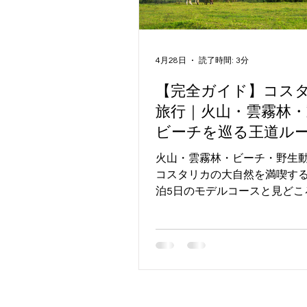
F.T.S.Turismo 情報
コスタリカ
チリ旅行
チリ旅行
海外
4月28日
読了時間: 3分
【完全ガイド】コス
旅行｜火山・雲霧林・
ビーチを巡る王道ル
火山・雲霧林・ビーチ・野生
コスタリカの大自然を満喫する
泊5日のモデルコースと見どこ
りやすくご紹介します。