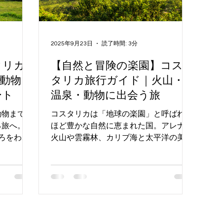
イベント情報
ヨーロッパ旅行
ショッピング
フ
旅行
エジプト旅行
2025年9月23日
読了時間: 3分
タリカ
【自然と冒険の楽園】コス
動物・
タリカ旅行ガイド｜火山・
ート
温泉・動物に出会う旅
動物まで、
コスタリカは「地球の楽園」と呼ばれる
旅へ。4
ほど豊かな自然に恵まれた国。アレナル
ろをわか
火山や雲霧林、カリブ海と太平洋の美し
いビーチを組み合わせた周遊プランを
FTSなら自由にアレンジ可能です。癒し
の温泉リゾートやエコツーリズム体験も
楽しめます。