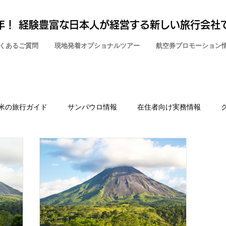
年！ 経験豊富な日本人が経営する新しい旅行会社
くあるご質問
現地発着オプショナルツアー
航空券プロモーション
米の旅行ガイド
サンパウロ情報
在住者向け実務情報
・証明手続き
世界遺産
絶景スポット
アルゼンチン
サファリ・野生動物
週末旅行
ワクチン接種
入国