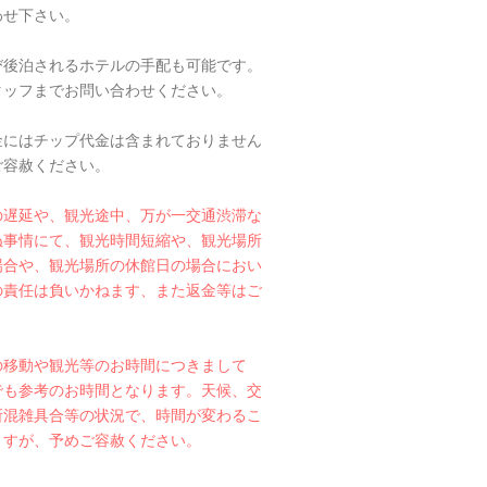
わせ下さい。
び後泊されるホテルの手配も可能です。
タッフまでお問い合わせください。
金にはチップ代金は含まれておりません
ご容赦ください。
の遅延や、観光途中、万が一交通渋滞な
ぬ事情にて、観光時間短縮や、観光場所
場合や、観光場所の休館日の場合におい
の責任は負いかねます、また返金等はご
。
の移動や観光等のお時間につきまして
でも参考のお時間となります。天候、交
所混雑具合等の状況で、時間が変わるこ
ますが、予めご容赦ください。