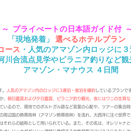
～ プライべートの日本語ガイド付 
「現地発着」
選べるホテルプラン
コース
・人気のアマゾン内ロッジに３
河川合流点見学やピラニア釣りなど観
アマゾン・マナウス
４日間
す。
人気のアマゾン内のロッジに3連泊・宿泊を確約
しているプランで
か、
朝日鑑賞および夕日鑑賞、ピラニア釣り観光、夜にはワニの生育な
ているので、現地でのポルトガル語など言葉の心配や、ツアーの集合時
の周辺国の
熱帯雨林
（
アマゾン熱帯雨林
）を流れ、
大西洋
に注ぐ世界で
はそれらの総称として用いられている。また、その名は、オレリャナと