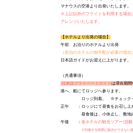
マナウスの空港より出発いたします。
※上記以外のフライトを利用する場合
アレンジいたします。
【ホテルより出発の場合】
午前 お
泊りのホテルより出発
（前泊のホテルの御手配が必要の場合
日本語ガイドがお迎えに上がります。
​（共通事項）
日本語プライベートガイド
は滞在期間
港へ、船にてロッジへ参ります。
ロッジ到着。 ※チェックイン
正午 ：ロッジにて昼食をお召し上
昼食後は、小休止し、敷地内を
午後 ：
各ホテルの観光ツアー(混載
※到着する時間に観光ができない