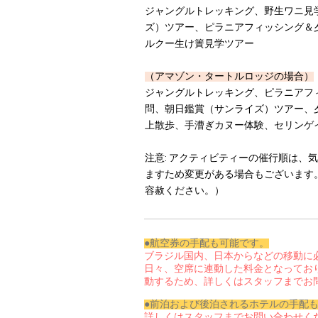
ジャングルトレッキング、野生ワニ見
ズ）ツアー、ピラニアフィッシング＆
ルクー生け簀見学ツアー
（アマゾン・タートルロッジ
の場合）
ジャングルトレッキング、ピラニアフ
問、朝日鑑賞（サンライズ）ツアー、
上散歩、手漕ぎカヌー体験、セリンゲ
注意: アクティビティーの催行順は、
ますため
変更がある場合もございます
容赦ください。
）
●航空券の手配も可能です。
ブラジル国内、日本からなどの移動に
日々、空席に連動した料金となってお
動するため、詳しくはスタッフまでお
●前泊および後泊されるホテルの手配
詳しくはスタッフまでお問い合わせく