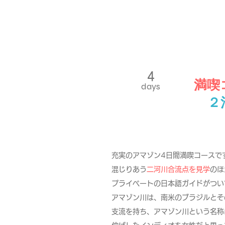
4
満喫
days
２
充実のアマゾン4日間満喫コースで
混じりあう
二河川合流点を見学
のほ
プライベートの日本語ガイドがつい
アマゾン川は、
南米
の
ブラジル
とそ
支流
を持ち、アマゾン川という名称