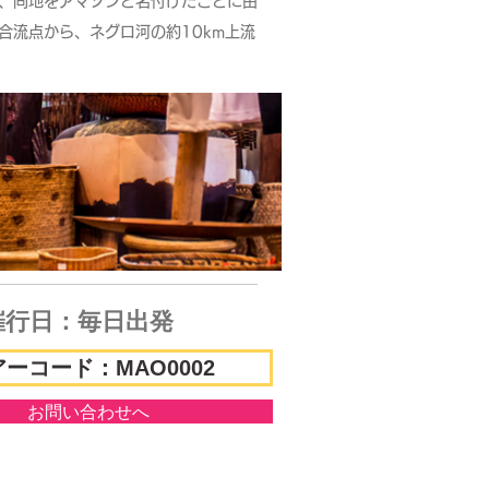
、同地をアマゾンと名付けたことに由
合流点から、ネグロ河の約10km上流
催行日：​毎日出発
ーコード：MAO0002
お問い合わせへ