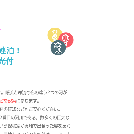
～
連泊！
光付
す。暖流と寒流の色の違う2つの河が
どを観察
に参ります。
刻の確認などもご安心ください。
2番目の
河川
である。数多くの巨大な
いう探検家が奥地で出会った髪を長く