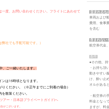
は一度、お問い合わせください。フライトにあわせて
含まれるも
車両および
費用、食事
を含む
含まれない
は弊社でも手配可能です。）
航空券代金
条件
●その他、
・お持ち頂
中、ご一緒いたします。
動きやすい
け、酔い止
は15時頃となります。
オルがある
がりください。（※正午までにご到着の場合）
散策ください。
・航空券の
ツアー・日本語プライベートガイド)へ
料金となっ
場合がございます。
ますが、料