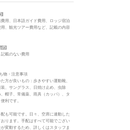
の
船費用、日本語ガイド費用、ロッジ宿泊
費用、観光ツアー費用など、記載の内容
もの
、記載のない費用
持ち物・注意事項
いた方が良いもの：歩きやすい運動靴、
服装、サングラス、日焼け止め、虫除
め、帽子、常備薬、雨具（カッパ）、タ
と便利です。
手配も可能です。日々、空席に連動した
ております。手配はすべて可能でござい
金が変動するため、詳しくはスタッフま