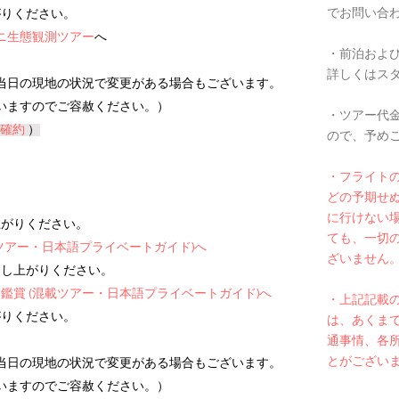
でお問い合
がりください。
ニ生態観測ツアー
へ
・前泊およ
詳しくはス
当日の現地の状況で変更がある場合もございます。
いますのでご容赦ください。
）
・ツアー代
確約
）
ので、予め
・フライト
どの予期せ
に行けない
上がりください。
ても、一切
ツアー・日本語プライベートガイド)へ
ざいません
お召し上がりください。
鑑賞 (混載ツアー・日本語プライベートガイド)へ
​・上記記載
がりください。
は、あくま
通事情、各
とがござい
当日の現地の状況で変更がある場合もございます。
いますのでご容赦ください。
）