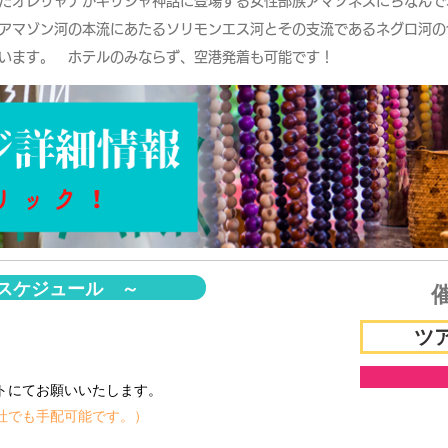
たオレリャナがギリシャ神話に登場する女性部族アマゾネスにちなんで
アマゾン河の本流にあたるソリモンエス河とその支流であるネグロ河の
ています。
ホテル
のみならず、空港発着も可能です！
スケジュール ～
ツア
トにてお願いいたします。
社でも手配可能です。）