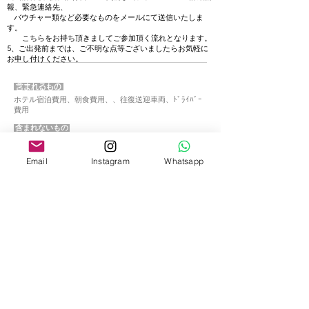
報、緊急連絡先、
バウチャー類など必要なものをメールにて送信いたしま
す。
こちらをお持ち頂きましてご参加頂く流れとなります。
5、ご出発前までは、ご不明な点等ございましたらお気軽に
お申し付けください。
含まれるもの
ホテル宿泊費用、朝食費用、、往復送迎車両、ﾄﾞﾗｲﾊﾞｰ
費用
含まれないもの
航空券代金、別途代金と記載のあるオプショナル費用な
ど記載のないもの
Email
Instagram
Whatsapp
条件
●その他、持ち物・注意事項
・お持ち頂いた方が良いもの：歩きやすい運動靴、動き
やすい服装、サングラス、日焼け止め、虫除け、酔い止
め、帽子、常備薬、雨具（カッパ）、タオルがあると便
利です。
・航空券の手配も可能です。日々、空席に連動した料金
となっております。手配はすべて可能でございますが、
料金が変動するため、詳しくはスタッフまでお問い合わ
せ下さい。
・フライトの遅延や、観光途中、万が一交通渋滞などの
予期せぬ事情にて、観光時間短縮や、観光場所に行けな
い場合も、一切の責任は負いかねます、また返金等はご