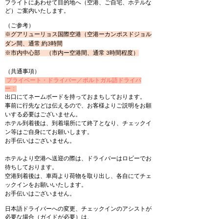
フライトにあわせて目的地へ（空港、ご自宅、ホテルな
ど）ご案内いたします。
（ご参考）
※グアリューリョス国際空港（空港ーカンポスドジョル
ダン間、通常 約3時間
※市内中心部 （市内ー空港間、通常 3時間程度）
​（共通事項）
プライベート・ドライバー／ポルトガル語ドライバ
ー：
出口にてネームボードを持っておまちしております。
事前に行先などは伝えるので、お客様よりご説明をお願
いする必要はございません。
ホテル到着後は、到着場所にて終了となり、チェックイ
ン等はご自身にてお願いします。
お手伝いはございません。
ホテルより空港へ送迎の際は、ドライバーはロビーでお
待ちしております。
空港到着後は、車両より荷物を取り出し、各自にてチェ
ックインをお願いいたします。
お手伝いはございません。
日本語ドライバーへの変更、チェックインのアシストが
必要な場合（ガイドが必要）は、