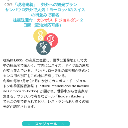
days
「現地発着」 郊外への観光プラン
サンパウロ郊外で人気！ヨーロッパのスイス
の街並みで有名
往復送迎付・
カンポス ド ジョルダン
２
日間（延泊対応可能）
標高約1,600mの高原に位置し、夏季は避暑地として大
勢の観光客で賑わう。市内にはスイス、
ドイツ
風の屋敷
が立ち並んでいる。
サンパウロ州
各地の
富裕層
が冬の
バ
カンス
用の別荘をこの地に所有している。
冬季の毎年7月から8月にかけて
カンポス・ド・ジョル
ドン冬季国際音楽祭
（Festival Internacional de Inverno
de Campos do Jordão）が開かれ、世界中から音楽家が
集まる。ブラジルで有名なビール「Barden Barden」
でもこの地で作られており、レストランもあり多くの観
光客が訪問されます。
～ スケジュール ～