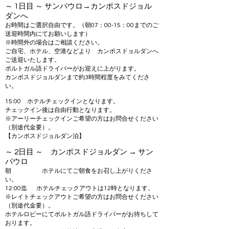
～ 1日目 ～ サンパウロ→カンポスドジョル
ダンへ
お時間はご選択自由です。（朝07：00-15：00までのご
送迎時間内にてお願いします）
※時間外の場合はご相談ください。
ご自宅、ホテル、空港などより カンポスドョルダンへ
ご送迎いたします。
ポルトガル語ドライバーがお迎えに上がります。
カンポスドジョルダンまで約3時間程度をみてくださ
い。
15:00 ホテルチェックインとなります。
チェックイン後は自由行動となります。
※アーリーチェックインご希望の方はお問合せください
（別途代金要）。
【カンポスドジョルダン泊】
～ 2
日目 ～ カンポスドジョルダン → サン
パウロ
朝 ホテルにてご朝食をお召し上がりくださ
い。
12:00迄 ホテルチェックアウトは12時となります。
※レイトチェックアウトご希望の方はお問合せください
（別途代金要）。
ホテルロビーにてポルトガル語ドライバーがお待ちして
おります。