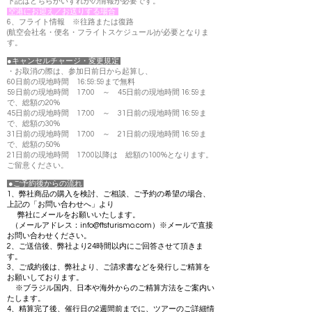
下記はどちらかいずれかの情報が必要です。
空港
にお迎え／お送りする場合
6、フライト情報 ※往路または復路
(航空会社名・便名・フライトスケジュール)が必要となりま
す。
●キャンセルチャージ・変更規定
・お取消の際は、参加日前日から起算し、
60日前の現地時間 16:59:59まで無料
59日前の現地時間 17:00 ～ 45日前の現地時間 16:59ま
で、総額の20%
45日前の現地時間 17:00 ～ 31日前の現地時間 16:59ま
で、総額の30%
31日前の現地時間 17:00 ～ 21日前の現地時間 16:59ま
で、総額の50%
21日前の現地時間 17:00以降は 総額の100%となります。
ご留意ください。
●ご予約後からの流れ
1、弊社商品の購入を検討、ご相談、ご予約の希望の場合、
上記の「お問い合わせへ」より
弊社にメールをお願いいたします。
（メールアドレス：
info@ftsturismo.com
）※メールで直接
お問い合わせください。
2、ご送信後、弊社より24時間以内にご回答させて頂きま
す。
3、ご成約後は、弊社より、ご請求書などを発行しご精算を
お願いしております。
※ブラジル国内、日本や海外からのご精算方法をご案内い
たします。
4、精算完了後、催行日の2週間前までに、ツアーのご詳細情