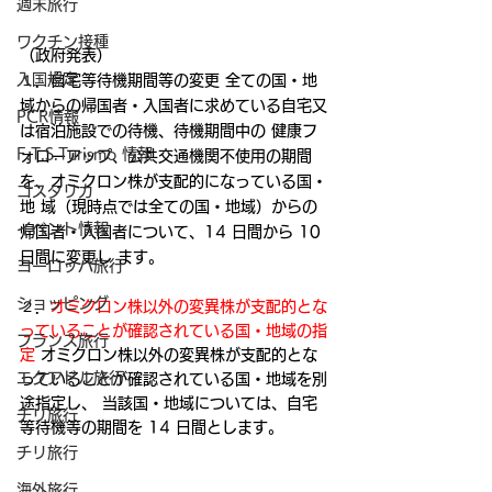
週末旅行
ワクチン接種
（政府発表）
入国規定
１．自宅等待機期間等の変更 全ての国・地
域からの帰国者・入国者に求めている自宅又
PCR情報
は宿泊施設での待機、待機期間中の 健康フ
F.T.S.Turismo 情報
ォローアップ、公共交通機関不使用の期間
を、オミクロン株が支配的になっている国・
コスタリカ
地 域（現時点では全ての国・地域）からの
イベント情報
帰国者・入国者について、14 日間から 10 
日間に変更し ます。 
ヨーロッパ旅行
ショッピング
２．
オミクロン株以外の変異株が支配的とな
っていることが確認されている国・地域の指
フランス旅行
定
 オミクロン株以外の変異株が支配的とな
エクアドル旅行
っていることが確認されている国・地域を別
途指定し、 当該国・地域については、自宅
チリ旅行
等待機等の期間を 14 日間とします。
チリ旅行
海外旅行