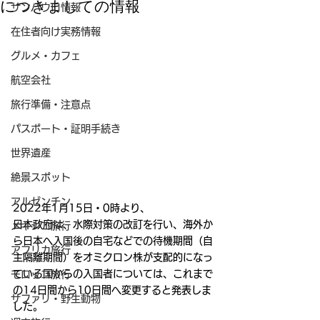
につきましての情報
サンパウロ情報
在住者向け実務情報
グルメ・カフェ
航空会社
旅行準備・注意点
パスポート・証明手続き
世界遺産
絶景スポット
アルゼンチン
2022年1月15日・0時より、
日本政府は、水際対策の改訂を行い、海外か
メキシコ旅行
ら日本へ入国後の自宅などでの待機期間（自
アフリカ旅行
主隔離期間）をオミクロン株が支配的になっ
ている国からの入国者については、これまで
モロッコ旅行
の14日間から10日間へ変更すると発表しま
サファリ・野生動物
した。