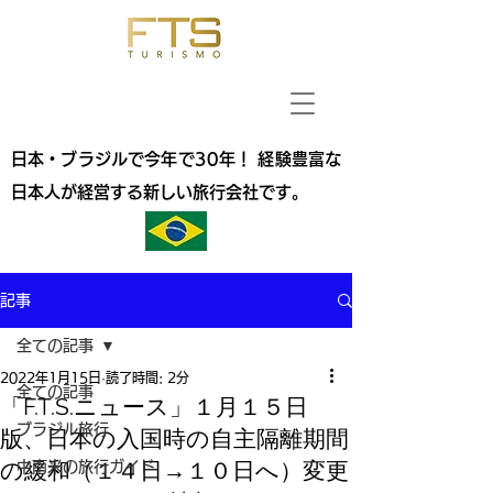
日本・ブラジルで今年で30年！ 経験豊富な
日本人が経営する新しい旅行会社です。
記事
全ての記事
2022年1月15日
読了時間: 2分
全ての記事
「F.T.S.ニュース」１月１５日
ブラジル旅行
版、日本の入国時の自主隔離期間
の緩和（１４日→１０日へ）変更
中南米の旅行ガイド