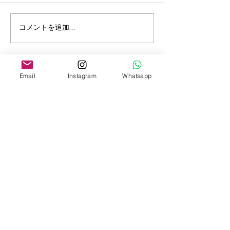
「F.T.S.ニュース」３月３
「F.T.S.ニュー
コメントを追加…
日より、日本入国水際対
日より、日本入
策・サンパウロ州からの
対策が緩和！自
３日間の強制隔離も指定
ど大きく緩和し
Email
Instagram
Whatsapp
解除
ブログ購読フォーム
週2回（火・金）更新！
旅好きのあなたに、役立つ観光情
報をメールでお届けします。
メールアドレス
*
購読する